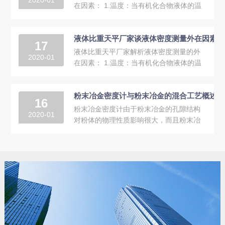
2020-01
在因素： 1.温度：当有机化合物液体的温
度上升或下降时，由于热胀冷缩的关系，
液体的体积会膨胀或缩小，则液体的密度
液体比重天平厂家谈液体密度测量外在因素
亦随之减小或增大。...
17
液体比重天平厂家解析液体密度测量的外
2020-01
在因素： 1.温度：当有机化合物液体的温
度上升或下降时，由于热胀冷缩的关系，
液体的体积会膨胀或缩小，则液体的密度
粉末冶金密度计与粉末冶金的混合工艺概述
亦随之减小或增大。...
16
粉末冶金密度计由于粉末冶金的孔隙结构
2020-01
对粉体的物理性质影响很大，而且粉末冶
金产品根据其需求是以体密度、湿密度、
视孔隙率、含油率等为主要的认定标准，
所以对于成形胚体和粉末冶金密度计由于
粉末冶金的孔隙结构对粉体的物理性质影
响很大，而且粉末冶金产品根据其需求是
以体密度、湿密度、视孔隙率、含油率等
为主要的认定标准，所以对于成形胚体
和...