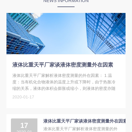
NEWS INFORMATION
液体比重天平厂家谈液体密度测量外在因素
液体比重天平厂家解析液体密度测量的外在因素： 1.温
度：当有机化合物液体的温度上升或下降时，由于热胀冷
缩的关系，液体的体积会膨胀或缩小，则液体的密度亦随
之减小或增大。...
2020-01-17
液体比重天平厂家谈液体密度测量外在因素
17
液体比重天平厂家解析液体密度测量的外