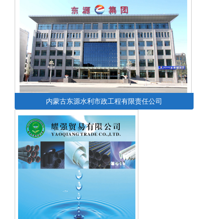
内蒙古东源水利市政工程有限责任公司
...