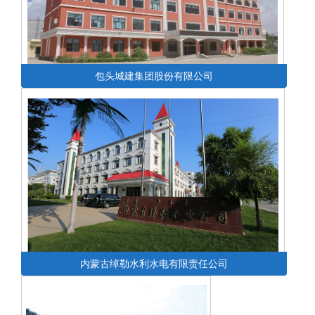
包头城建集团股份有限公司
...
内蒙古绰勒水利水电有限责任公司
...