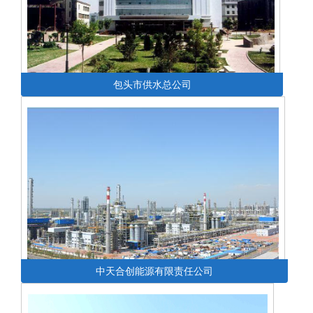
包头市供水总公司
...
中天合创能源有限责任公司
...