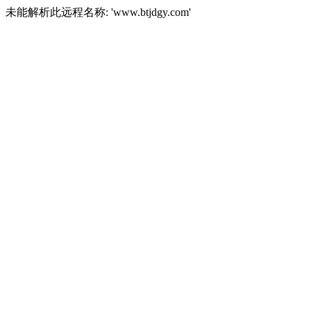
未能解析此远程名称: 'www.btjdgy.com'