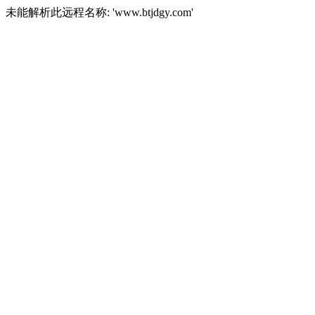
未能解析此远程名称: 'www.btjdgy.com'