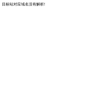
目标站对应域名没有解析!